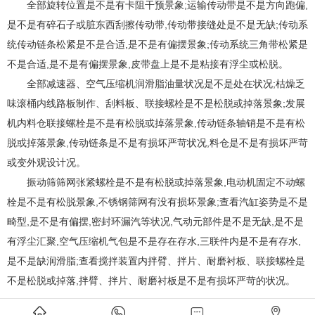
全部旋转位置是不是有卡阻干预景象;运输传动带是不是方向跑偏,
是不是有碎石子或脏东西刮擦传动带,传动带接缝处是不是无缺;传动系
统传动链条松紧是不是合适,是不是有偏摆景象;传动系统三角带松紧是
不是合适,是不是有偏摆景象,皮带盘上是不是粘接有浮尘或松脱。
全部减速器、空气压缩机润滑脂油量状况是不是处在状况;枯燥乏
味滚桶内线路板制作、刮料板、联接螺栓是不是松脱或掉落景象;发展
机内料仓联接螺栓是不是有松脱或掉落景象,传动链条轴销是不是有松
脱或掉落景象,传动链条是不是有损坏严苛状况,料仓是不是有损坏严苛
或变外观设计况。
振动筛筛网张紧螺栓是不是有松脱或掉落景象,电动机固定不动螺
栓是不是有松脱景象,不锈钢筛网有没有损坏景象;查看汽缸姿势是不是
畸型,是不是有偏摆,密封环漏汽等状况,气动元部件是不是无缺,是不是
有浮尘汇聚,空气压缩机气包是不是存在存水,三联件内是不是有存水,
是不是缺润滑脂;查看搅拌装置内拌臂、拌片、耐磨衬板、联接螺栓是
不是松脱或掉落,拌臂、拌片、耐磨衬板是不是有损坏严苛的状况。
上一条：
解读改性沥青设备的运行及加温