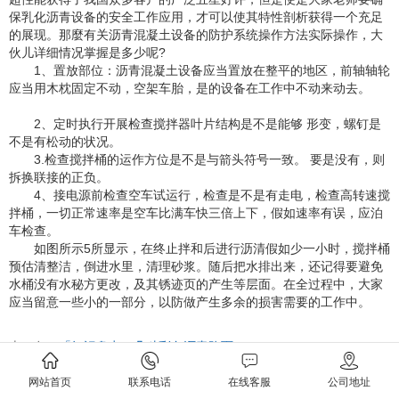
保乳化沥青设备的安全工作应用，才可以使其特性剖析获得一个充足
的展现。那麼有关沥青混凝土设备的防护系统操作方法实际操作，大
伙儿详细情况掌握是多少呢?
1、置放部位：沥青混凝土设备应当置放在整平的地区，前轴轴轮
应当用木枕固定不动，空架车胎，是的设备在工作中不动来动去。
2、定时执行开展检查搅拌器叶片结构是不是能够 形变，螺钉是
不是有松动的状况。
3.检查搅拌桶的运作方位是不是与箭头符号一致。 要是没有，则
拆换联接的正负。
4、接电源前检查空车试运行，检查是不是有走电，检查高转速搅
拌桶，一切正常速率是空车比满车快三倍上下，假如速率有误，应泊
车检查。
如图所示5所显示，在终止拌和后进行沥清假如少一小时，搅拌桶
预估清整洁，倒进水里，清理砂浆。随后把水排出来，还记得要避免
水桶没有水秘方更改，及其锈迹页的产生等层面。在全过程中，大家
应当留意一些小的一部分，以防做产生多余的损害需要的工作中。
上一条：
「知识盘点」几种彩色沥青路面
下一条：
如何对彩色沥青设备进行维护
网站首页
联系电话
在线客服
公司地址