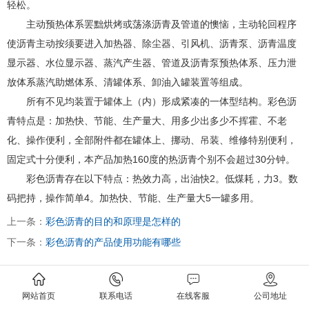
轻松。
主动预热体系罢黜烘烤或荡涤沥青及管道的懊恼，主动轮回程序
使沥青主动按须要进入加热器、除尘器、引风机、沥青泵、沥青温度
显示器、水位显示器、蒸汽产生器、管道及沥青泵预热体系、压力泄
放体系蒸汽助燃体系、清罐体系、卸油入罐装置等组成。
所有不见均装置于罐体上（内）形成紧凑的一体型结构。彩色沥
青特点是：加热快、节能、生产量大、用多少出多少不挥霍、不老
化、操作便利，全部附件都在罐体上、挪动、吊装、维修特别便利，
固定式十分便利，本产品加热160度的热沥青个别不会超过30分钟。
彩色沥青存在以下特点：热效力高，出油快2。低煤耗，力3。数
码把持，操作简单4。加热快、节能、生产量大5一罐多用。
上一条：
彩色沥青的目的和原理是怎样的
下一条：
彩色沥青的产品使用功能有哪些
网站首页
联系电话
在线客服
公司地址