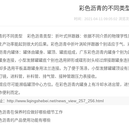
彩色沥青的不同类
时间：2021-04-11 09:05:02
浏览次
青的不同类型 彩色沥青类型：折叶式拌跟器：依据不同介质的物理学性
生产功率能起到很大的后果。彩色沥青中折叶涡轮拌跟器个别适应于气、液相
青内罐体：罐体由罐身、罐顶、罐底组成，广东彩色沥青内罐身个别为
罐身连接，小型发酵罐罐底个别也选用卵形或碟形封头经过焊接跟罐身连
多选用平板盖跟罐身用法兰连接。为了便于荡涤，小型发酵罐罐顶设有
灯镜，进料管，补料管、排气管、接种管跟压力表接收。
应尽可能濒临罐顶中心方位。在彩色沥青内罐身上有冷却水进出管，进
作便利而定。
址：
http://www.liqingshebei.net/news_view_257_256.html
色沥青在保养时应做好哪些细节工作
色沥青的产品使用功能有哪些