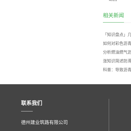
相关新闻
「知识盘点」
如何对彩色沥
分析燃油燃气沥青
涨知识简述防
科普：导致沥青 
联系我们
德州建业筑路有限公司