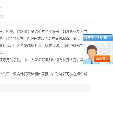
型
数：
质、容量、拌跟用意筛选相应的拌跟器，对增进化学反应
混淆的反应，拌跟器转数个别应筛选300r/min以上。
圆柱体，中大型发酵罐罐顶、罐底多选用卵形或碟形封头
接。
荡涤用的手孔。中、大型发酵罐则装设有快开人孔。罐顶
空气管、温度计管跟检测仪表接口。取样管可装在罐侧或