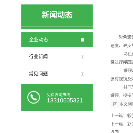
新闻动态
彩色沥
企业动态
速度、进步
彩色沥
行业新闻
经过焊接跟
罐顶却
常见问题
装有视镜及
排气管
免费咨询热线
罐顶，视操
13310605321
本文网
上一篇：
彩
下一篇：
彩
返回