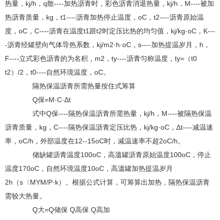
热量，kj/h，q散----加热沥青时，彩色沥青消退热量，kj/h，M----被加
热沥青质量，kg，t1----沥青加热停止温度，oC，t2----沥青原始温
度，oC，C----沥青在温度t1跟t2时定压比热的均匀值，kj/kg·oC，K---
-沥青经罐壁向气体导热系数，kj/m2·h·oC，s----加热提温岁月，h，
F----立式彩色沥青的为名积，m2，ty----沥青匀称温度，ty=（t0
t2）/2，t0----自然环境温度，oC。
隔热保温沥青所需热量按住式筹算
Q保=M·C·Δt
式中Q保----隔热保温沥青所需热量，kj/h，M----被隔热保温
沥青质量，kg，C----隔热保温沥青定压比热，kj/kg·oC，Δt----减温速
率，oC/h，外部温度在12--15oC时，减温速率不超2oC/h。
储缺罐沥青温度100oC，高溫罐沥青原始温度100oC，停止
温度170oC，自然环境温度10oC，高溫罐加热提温岁月
2h（s〈MYM/P·k）。根据公式计算，可筹算出加热，隔热保温沥青
需较大热量。
Q大=Q储保 Q高保 Q高加