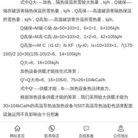
式中Q大----加热，隔热保温所需较大热量，kj/h，Q储保----
储存罐沥青隔热保温所需热量，kj/h，Q高保----高溫罐沥青隔热保温
所需热量，kj/h，Q高加----高溫罐沥青升温所需热量，kj/h。
Q储保=M储·C储·Δt=50×103×1。6×2=1。6×105kj/h
Q高保=M高·C高·Δt=10×103×2。1×2=0。42×105kj/h
Q高加==M·C（t1-t2）/b KF（ty-t0）/s=10×103×1。7(170-
100)/2 10×30(135-10)/2=6。14×105kj/h
Q大=8。16×105kj/h
加热设备供暖才能按住式筹算：
Q′=Q大/B=8。16×105/0。75=26×104kCal/h
式中Q′----供暖才能，B----加热设备热法律效力。
根据加热设备供暖才能的筹算，我们采用较大供暖才能为
30×104kCal/h的高温导热油加热设备与50T高温导热油彩色沥青配套
设施运用不良影响会十分想象
上一条：
彩色沥青在保养时应做好哪些细节工作
下一条：
彩色沥青与单机摊铺的异同点
网站首页
联系电话
在线客服
公司地址