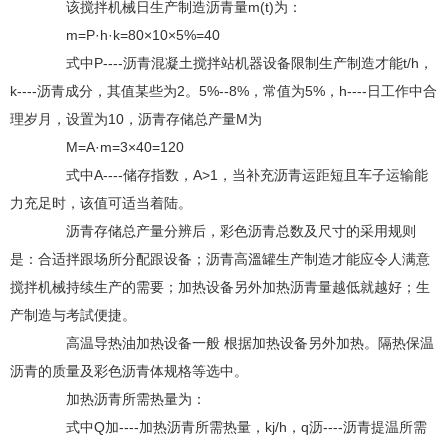
该搅拌机械日生产制造沥青量m(t)为：
m=P·h·k=80×10×5%=40
式中P----沥青混凝土搅拌站机器设备限制生产制造才能t/h，
k----沥青成分，其值某些为2。5%--8%，常值为5%，h----日工作中合
理岁月，设置为10，沥青存储总产量M为
M=A·m=3×40=120
式中A----储存指数，A>1，当补充沥青运距短且车子运输能
力充足时，该值可适当着陆。
沥青存储总产量分辨后，彩色沥青总数及尺寸的采用规则
是：合适拌跟场所分配跟设备；沥青高溫罐生产制造才能应令人满意
搅拌机械持续生产的需要；加热设备另外加热沥青量越低就越好；生
产制造与考試便捷。
高温导热油加热设备一般 根据加热设备另外加热。隔热保温
沥青的质量及彩色沥青体规格等选中。
加热沥青所需热量为：
式中Q加----加热沥青所需热量，kj/h，q沥----沥青提温所需