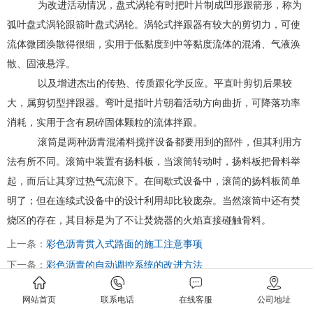
为改进活动情况，盘式涡轮有时把叶片制成凹形跟箭形，称为
弧叶盘式涡轮跟箭叶盘式涡轮。涡轮式拌跟器有较大的剪切力，可使
流体微团涣散得很细，实用于低黏度到中等黏度流体的混淆、气液涣
散、固液悬浮。
以及增进杰出的传热、传质跟化学反应。平直叶剪切后果较
大，属剪切型拌跟器。弯叶是指叶片朝着活动方向曲折，可降落功率
消耗，实用于含有易碎固体颗粒的流体拌跟。
滚筒是两种沥青混淆料搅拌设备都要用到的部件，但其利用方
法有所不同。滚筒中装置有扬料板，当滚筒转动时，扬料板把骨料举
起，而后让其穿过热气流浪下。在间歇式设备中，滚筒的扬料板简单
明了；但在连续式设备中的设计利用却比较庞杂。当然滚筒中还有焚
烧区的存在，其目标是为了不让焚烧器的火焰直接碰触骨料。
上一条：
彩色沥青贯入式路面的施工注意事项
下一条：
彩色沥青的自动调控系统的改进方法
网站首页
联系电话
在线客服
公司地址