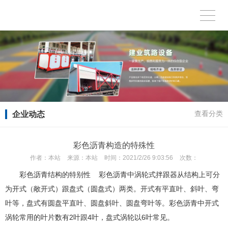
企业动态
查看分类
彩色沥青构造的特殊性
作者：
本站
来源：
本站
时间：
2021/2/26 9:03:56
次数：
彩色沥青结构的特别性 彩色沥青中涡轮式拌跟器从结构上可分
为开式（敞开式）跟盘式（圆盘式）两类。开式有平直叶、斜叶、弯
叶等，盘式有圆盘平直叶、圆盘斜叶、圆盘弯叶等。彩色沥青中开式
涡轮常用的叶片数有2叶跟4叶，盘式涡轮以6叶常见。