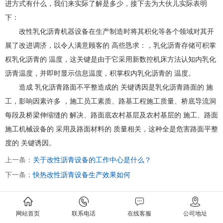
进方式有什么，我们来实际了解是多少，接下去为大伙儿实际表明
下：
改性乳化沥青机器设备在生产制造时将其积化等各个领域对其开
展了改进调济，以令人满意顾客的 高些恳求：，乳化沥青存储可积掌
权乳化沥青的 温度，这关键是由于它采用新数控机床方法认知内乳化
沥青温度，并即时显示信息温度，积掌权内乳化沥青的 温度。
造成 乳化沥青路面不平整造成的 关键诱因是乳化沥青路面的 施
工，影响因素许多 ，施工员工素质、路基工程施工质量、桥底导流洞
每段及桥梁伸缩缝的 解决、路面底农村基层及农村基层的 施工、路面
施工机械设备的 采用及路面材料的 质量相关，这种全是危害路面平整
度的 关键诱因。
上一条：
关于改性沥青设备的工作中心是什么？
下一条：
快热改性沥青设备生产效果如何
网站首页
联系电话
在线客服
公司地址